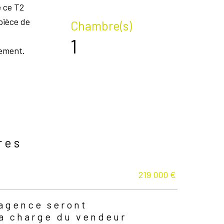
e ce T2
pièce de
Chambre(s)
1
nement.
res
219 000 €
'agence seront
la charge du vendeur