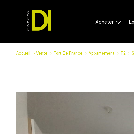
Acheter
Lo
Bassin Annecien
Bassi
Antilles
Antill
Accueil
Vente
Fort De France
Appartement
T2
S