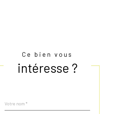
Ce bien vous
intéresse ?
Nom
Fieldset
*
par
défaut