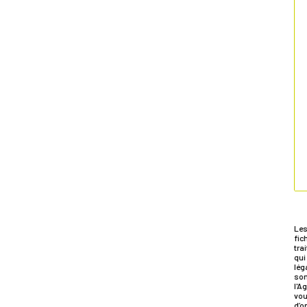
Les
fic
tra
qui
lég
son
l'A
vou
d’o