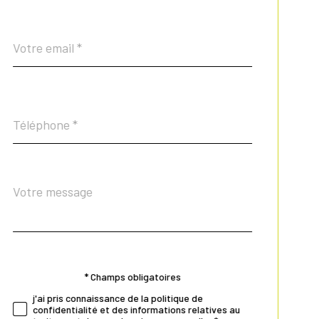
email
*
Téléphone
*
Message
Fieldset
*
par
défaut
* Champs obligatoires
Validation
j'ai pris connaissance de la politique de
confidentialité et des informations relatives au