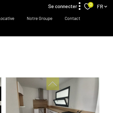
Langue
0
se connecter
FR
Locative
Notre Groupe
Contact
espace propriétaire/ Locataire gestion Locative
espace propriétaire transaction