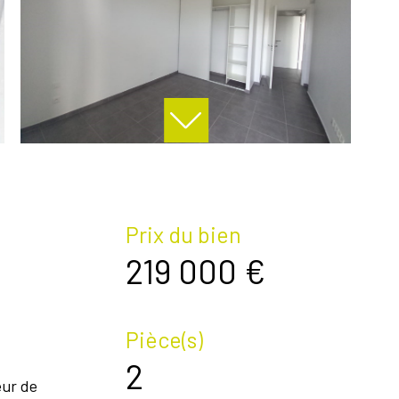
Prix du bien
219 000 €
Pièce(s)
2
eur de