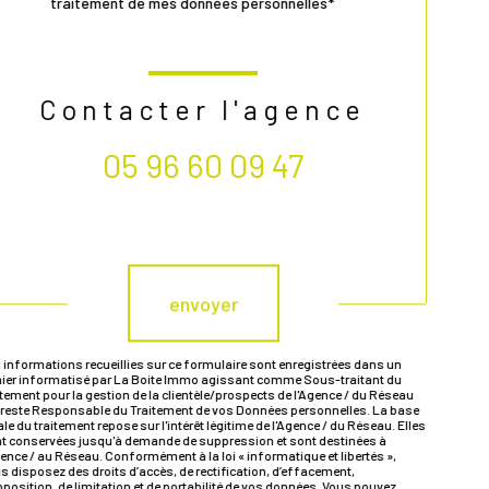
traitement de mes données personnelles*
Contacter l'agence
05 96 60 09 47
Validation
envoyer
 informations recueillies sur ce formulaire sont enregistrées dans un
hier informatisé par La Boite Immo agissant comme Sous-traitant du
itement pour la gestion de la clientèle/prospects de l'Agence / du Réseau
 reste Responsable du Traitement de vos Données personnelles. La base
ale du traitement repose sur l'intérêt légitime de l'Agence / du Réseau. Elles
t conservées jusqu'à demande de suppression et sont destinées à
gence / au Réseau. Conformément à la loi « informatique et libertés »,
s disposez des droits d’accès, de rectification, d’effacement,
pposition, de limitation et de portabilité de vos données. Vous pouvez