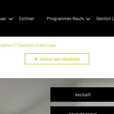
uer
Estimer
Programmes Neufs
Gestion 
n Annecien
Bassin Annecien
es
Antilles
uperbe T2 Residence Grand Large
retour aux résultats
exclusif
coup de coeur