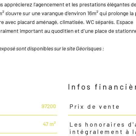
us apprécierez l'agencement et les prestations élégantes d
² s'ouvre sur une varangue d'environ 16m² qui prolonge la 
bre avec placard aménagé, climatisée. WC séparés. Espace
vraiment important au quoditien et d'une place de station
exposé sont disponibles sur le site Géorisques :
n
Infos financiè
97200
Prix de vente
Caractéristiques
Valeurs
47 m²
Les honoraires d
intégralement à 