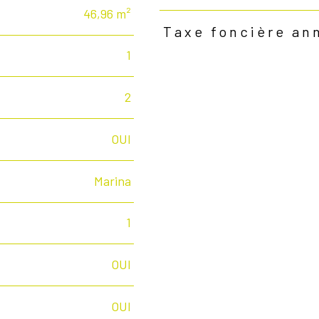
46,96 m²
Taxe foncière an
1
2
OUI
Marina
1
OUI
OUI